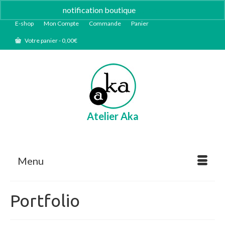
notification boutique
Ignorer
E-shop
Mon Compte
Commande
Panier
Votre panier
-
0,00
€
Atelier Aka
Menu
Portfolio