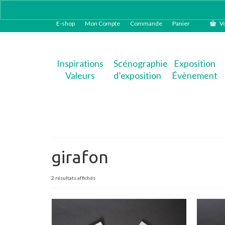
E-shop
Mon Compte
Commande
Panier
Vo
Inspirations
Scénographie
Exposition
Valeurs
d’exposition
Évènement
girafon
Trié
2 résultats affichés
du
plus
récent