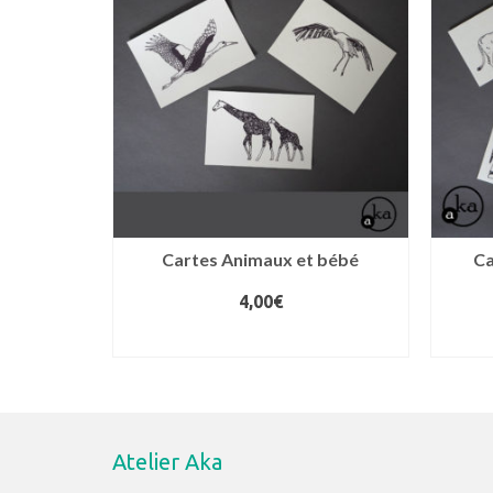
au
plus
ancien
Cartes Animaux et bébé
Ca
4,00
€
AJOUTER AU PANIER
Atelier Aka