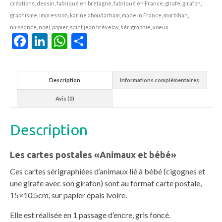
créations
,
dessin
,
fabriqué en bretagne
,
fabriqué en France
,
girafe
,
girafon
,
graphisme
,
impression
,
karine aboudarham
,
made in France
,
morbihan
,
naissance
,
noel
,
papier
,
saint jean brévelay
,
sérigraphie
,
voeux
Facebook
LinkedIn
WhatsApp
Partager
Description
Informations complémentaires
Avis (0)
Description
Les cartes postales «Animaux et bébé»
Ces cartes sérigraphiées d’animaux lié à bébé (cigognes et
une girafe avec son girafon) sont au format carte postale,
15×10.5cm, sur papier épais ivoire.
Elle est réalisée en 1 passage d’encre, gris foncé.