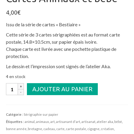
4,00
€
Issu de la série de cartes « Bestiaire »
Cette série de 3 cartes sérigraphiées est au format carte
postale, 14.8×10.5cm, sur papier épais ivoire.
Chaque carte est livrée avec une pochette plastique de
protection.
Le dessin et l’impression sont signés de l’atelier Aka.
4 en stock
quantité
AJOUTER AU PANIER
de
Cartes
Animaux
et
Catégorie :
Sérigraphie sur papier
bébé
Étiquettes :
animal
,
animaux
,
art
,
artisanant d'art
,
artisanat
,
atelier aka
,
bébé
,
bonne année
,
bretagne
,
cadeau
,
carte
,
carte postale
,
cigogne
,
création
,