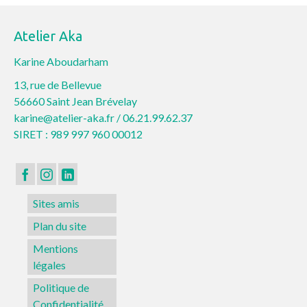
Atelier Aka
Karine Aboudarham
13, rue de Bellevue
56660 Saint Jean Brévelay
karine@atelier-aka.fr /
06.21.99.62.37
SIRET : 989 997 960 00012
Sites amis
Plan du site
Mentions
légales
Politique de
Confidentialité