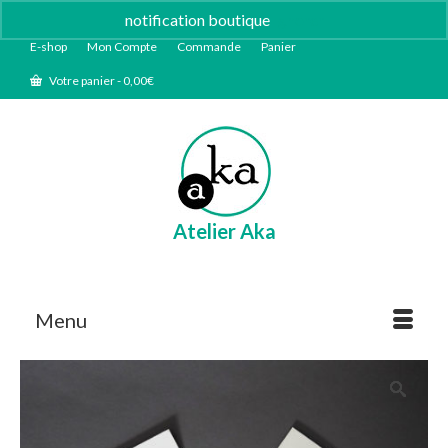
notification boutique
Ignorer
E-shop
Mon Compte
Commande
Panier
Votre panier
-
0,00
€
Atelier Aka
Menu