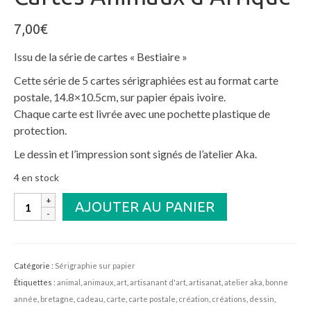
7,00
€
Issu de la série de cartes « Bestiaire »
Cette série de 5 cartes sérigraphiées est au format carte
postale, 14.8×10.5cm, sur papier épais ivoire.
Chaque carte est livrée avec une pochette plastique de
protection.
Le dessin et l’impression sont signés de l’atelier Aka.
4 en stock
quantité
AJOUTER AU PANIER
de
Cartes
Animaux
d'Afrique
Catégorie :
Sérigraphie sur papier
Étiquettes :
animal
,
animaux
,
art
,
artisanant d'art
,
artisanat
,
atelier aka
,
bonne
année
,
bretagne
,
cadeau
,
carte
,
carte postale
,
création
,
créations
,
dessin
,