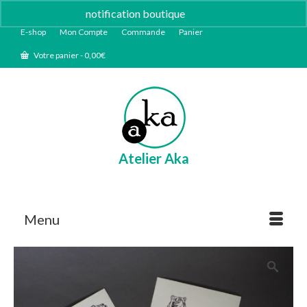
notification boutique
Ignorer
E-shop
Mon Compte
Commande
Panier
Votre panier
-
0,00
€
Atelier Aka
Menu