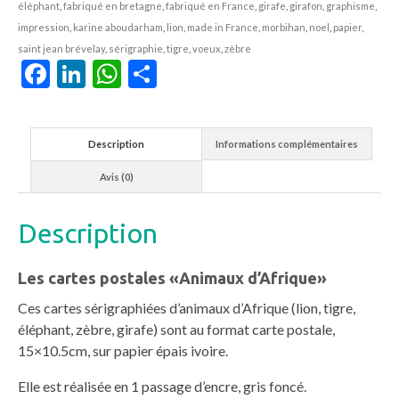
éléphant
,
fabriqué en bretagne
,
fabriqué en France
,
girafe
,
girafon
,
graphisme
,
impression
,
karine aboudarham
,
lion
,
made in France
,
morbihan
,
noel
,
papier
,
saint jean brévelay
,
sérigraphie
,
tigre
,
voeux
,
zèbre
Facebook
LinkedIn
WhatsApp
Partager
Description
Informations complémentaires
Avis (0)
Description
Les cartes postales «Animaux d’Afrique»
Ces cartes sérigraphiées d’animaux d’Afrique (lion, tigre,
éléphant, zèbre, girafe) sont au format carte postale,
15×10.5cm, sur papier épais ivoire.
Elle est réalisée en 1 passage d’encre, gris foncé.