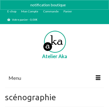
notification boutique
Ignorer
E-shop
Mon Compte
Commande
Panier
Votre panier
-
0,00
€
Atelier Aka
Menu
scénographie