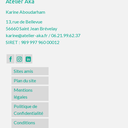
Atelier Aka
Karine Aboudarham
13, rue de Bellevue
56660 Saint Jean Brévelay
karine@atelier-aka.fr /
06.21.99.62.37
SIRET : 989 997 960 00012
Sites amis
Plan du site
Mentions
légales
Politique de
Confidentialité
Conditions