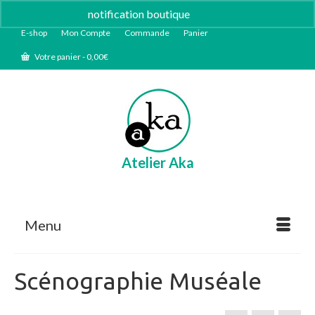
notification boutique
Ignorer
E-shop
Mon Compte
Commande
Panier
Votre panier
-
0,00
€
Atelier Aka
Menu
Scénographie Muséale