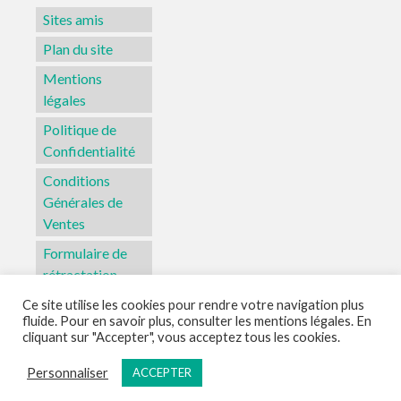
Sites amis
Plan du site
Mentions
légales
Politique de
Confidentialité
Conditions
Générales de
Ventes
Formulaire de
rétractation
Ce site utilise les cookies pour rendre votre navigation plus
fluide. Pour en savoir plus, consulter les mentions légales. En
Sites amis
Plan du site
Mentions légales
Politique de Confidentialité
cliquant sur "Accepter", vous acceptez tous les cookies.
Conditions Générales de Ventes
Formulaire de rétractation
Personnaliser
ACCEPTER
© 2026 L'Atelier Aka