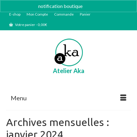
notification boutique
Ignorer
E-shop
Mon Compte
Commande
Panier
Votre panier
-
0,00
€
Atelier Aka
Menu
Archives mensuelles :
janvier 2024