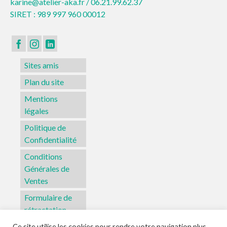
karine@atelier-aka.fr /
06.21.99.62.37
SIRET : 989 997 960 00012
Sites amis
Plan du site
Mentions
légales
Politique de
Confidentialité
Conditions
Générales de
Ventes
Formulaire de
rétractation
Ce site utilise les cookies pour rendre votre navigation plus