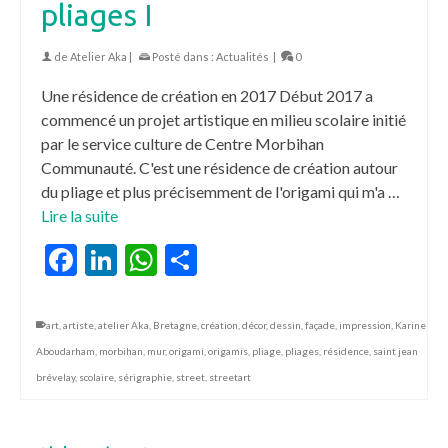
pliages I
de
Atelier Aka
|
Posté dans :
Actualités
|
0
Une résidence de création en 2017 Début 2017 a
commencé un projet artistique en milieu scolaire initié
par le service culture de Centre Morbihan
Communauté. C'est une résidence de création autour
du pliage et plus précisemment de l'origami qui m'a …
Lire la suite
Facebook
LinkedIn
WhatsApp
Partager
art
,
artiste
,
atelier Aka
,
Bretagne
,
création
,
décor
,
dessin
,
façade
,
impression
,
Karine
Aboudarham
,
morbihan
,
mur
,
origami
,
origamis
,
pliage
,
pliages
,
résidence
,
saint jean
brévelay
,
scolaire
,
sérigraphie
,
street
,
streetart