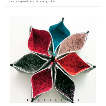
scalaire
,
scaphandrier
,
scolaire
,
sérigraphie