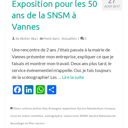
27
Exposition pour les 50
AOÛT 2017
ans de la SNSM à
Vannes
de
Atelier Aka
|
Posté dans :
Actualités
|
0
Une rencontre de 2 ans J'étais passée à la mairie de
Vannes présenter mon entreprise, expliquer ce que je
faisais et montrer mon travail. Deux ans plus tard, le
service événementiel m'appelle. Oui, je fais toujours
de la scénographie! Les …
Lire la suite
Facebook
LinkedIn
WhatsApp
Partager
50ans
,
archive
,
atelier Aka
,
Bretagne
,
exposition
,
Karine Aboudarham
,
kiosque
,
mise-en-scène
,
morbihan
,
scénographie
,
secourisme
,
SNSM
,
Société Nationale de
Sauvetage en Mer
,
vannes