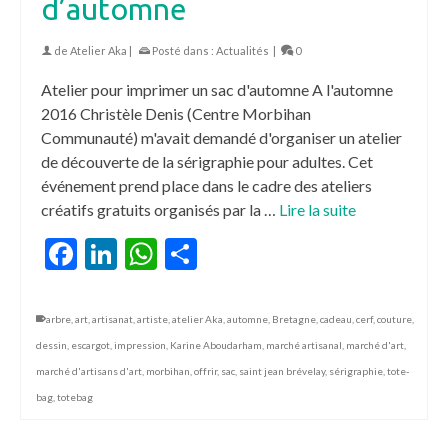
d’automne
de
Atelier Aka
|
Posté dans :
Actualités
|
0
Atelier pour imprimer un sac d'automne A l'automne
2016 Christèle Denis (Centre Morbihan
Communauté) m'avait demandé d'organiser un atelier
de découverte de la sérigraphie pour adultes. Cet
événement prend place dans le cadre des ateliers
créatifs gratuits organisés par la …
Lire la suite
Facebook
LinkedIn
WhatsApp
Partager
arbre
,
art
,
artisanat
,
artiste
,
atelier Aka
,
automne
,
Bretagne
,
cadeau
,
cerf
,
couture
,
dessin
,
escargot
,
impression
,
Karine Aboudarham
,
marché artisanal
,
marché d'art
,
marché d'artisans d'art
,
morbihan
,
offrir
,
sac
,
saint jean brévelay
,
sérigraphie
,
tote-
bag
,
totebag