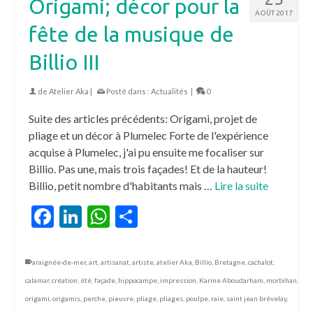
Origami; décor pour la
AOÛT 2017
fête de la musique de
Billio III
de
Atelier Aka
|
Posté dans :
Actualités
|
0
Suite des articles précédents: Origami, projet de
pliage et un décor à Plumelec Forte de l'expérience
acquise à Plumelec, j'ai pu ensuite me focaliser sur
Billio. Pas une, mais trois façades! Et de la hauteur!
Billio, petit nombre d'habitants mais …
Lire la suite
Facebook
LinkedIn
WhatsApp
Partager
araignée-de-mer
,
art
,
artisanat
,
artiste
,
atelier Aka
,
Billio
,
Bretagne
,
cachalot
,
calamar
,
création
,
été
,
façade
,
hippocampe
,
impression
,
Karine Aboudarham
,
morbihan
,
origami
,
origamis
,
perche
,
pieuvre
,
pliage
,
pliages
,
poulpe
,
raie
,
saint jean brévelay
,