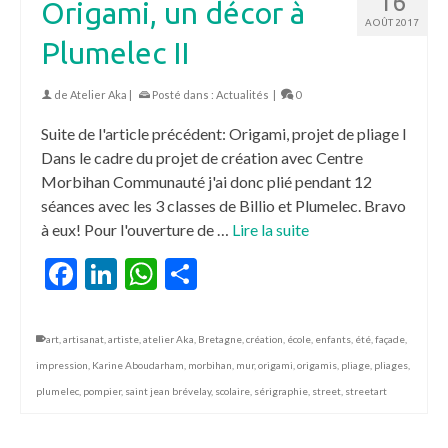
16
Origami, un décor à
AOÛT 2017
Plumelec II
de
Atelier Aka
|
Posté dans :
Actualités
|
0
Suite de l'article précédent: Origami, projet de pliage I
Dans le cadre du projet de création avec Centre
Morbihan Communauté j'ai donc plié pendant 12
séances avec les 3 classes de Billio et Plumelec. Bravo
à eux! Pour l'ouverture de …
Lire la suite
Facebook
LinkedIn
WhatsApp
Partager
art
,
artisanat
,
artiste
,
atelier Aka
,
Bretagne
,
création
,
école
,
enfants
,
été
,
façade
,
impression
,
Karine Aboudarham
,
morbihan
,
mur
,
origami
,
origamis
,
pliage
,
pliages
,
plumelec
,
pompier
,
saint jean brévelay
,
scolaire
,
sérigraphie
,
street
,
streetart