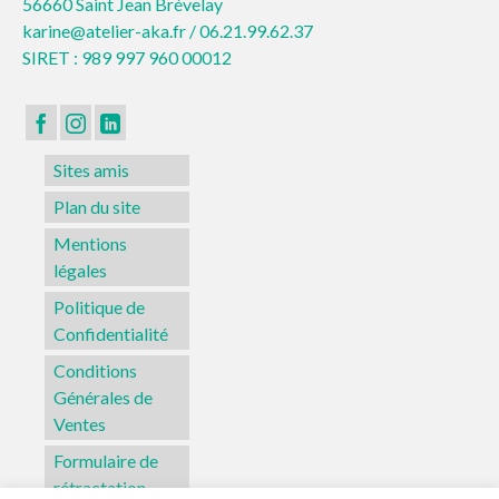
56660 Saint Jean Brévelay
karine@atelier-aka.fr /
06.21.99.62.37
SIRET : 989 997 960 00012
Sites amis
Plan du site
Mentions
légales
Politique de
Confidentialité
Conditions
Générales de
Ventes
Formulaire de
rétractation