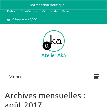
notification boutique
Ignorer
E-shop
Mon Compte
Commande
Panier
Votre panier
-
0,00
€
Atelier Aka
Menu
Archives mensuelles :
août 2017