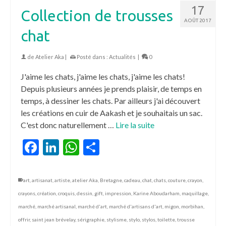
17
Collection de trousses
AOÛT 2017
chat
de
Atelier Aka
|
Posté dans :
Actualités
|
0
J'aime les chats, j'aime les chats, j'aime les chats!
Depuis plusieurs années je prends plaisir, de temps en
temps, à dessiner les chats. Par ailleurs j'ai découvert
les créations en cuir de Aakash et je souhaitais un sac.
C'est donc naturellement …
Lire la suite
Facebook
LinkedIn
WhatsApp
Partager
art
,
artisanat
,
artiste
,
atelier Aka
,
Bretagne
,
cadeau
,
chat
,
chats
,
couture
,
crayon
,
crayons
,
création
,
croquis
,
dessin
,
gift
,
impression
,
Karine Aboudarham
,
maquillage
,
marché
,
marché artisanal
,
marché d'art
,
marché d'artisans d'art
,
migon
,
morbihan
,
offrir
,
saint jean brévelay
,
sérigraphie
,
stylisme
,
stylo
,
stylos
,
toilette
,
trousse