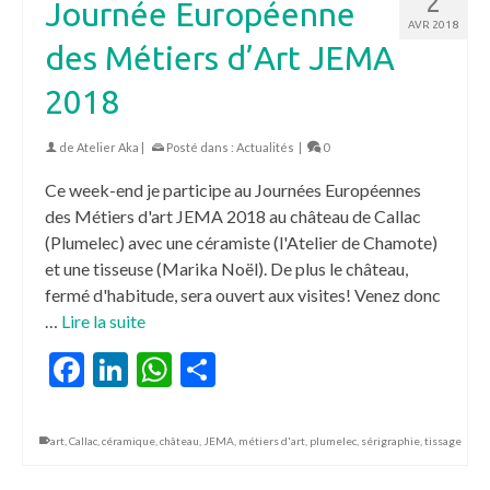
2
Journée Européenne
AVR 2018
des Métiers d’Art JEMA
2018
de
Atelier Aka
|
Posté dans :
Actualités
|
0
Ce week-end je participe au Journées Européennes
des Métiers d'art JEMA 2018 au château de Callac
(Plumelec) avec une céramiste (l'Atelier de Chamote)
et une tisseuse (Marika Noël). De plus le château,
fermé d'habitude, sera ouvert aux visites! Venez donc
…
Lire la suite
Facebook
LinkedIn
WhatsApp
Partager
art
,
Callac
,
céramique
,
château
,
JEMA
,
métiers d'art
,
plumelec
,
sérigraphie
,
tissage