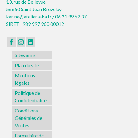
13, rue de Bellevue
56660 Saint Jean Brévelay
karine@atelier-aka.fr /
06.21.99.62.37
SIRET : 989 997 960 00012
Sites amis
Plan du site
Mentions
légales
Politique de
Confidentialité
Conditions
Générales de
Ventes
Formulaire de