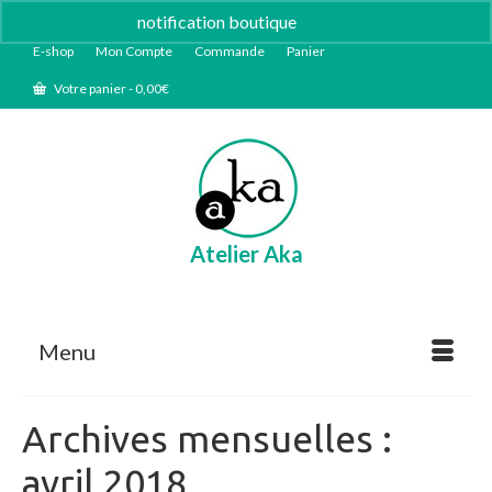
notification boutique
Ignorer
E-shop
Mon Compte
Commande
Panier
Votre panier
-
0,00
€
Atelier Aka
Menu
Archives mensuelles :
avril 2018