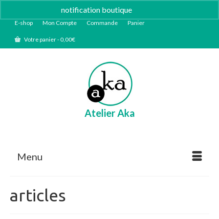
notification boutique
Ignorer
E-shop
Mon Compte
Commande
Panier
Votre panier
-
0,00
€
Atelier Aka
Menu
articles