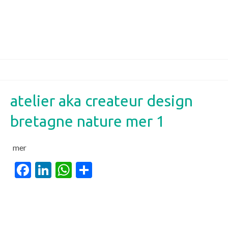
atelier aka createur design
bretagne nature mer 1
mer
Facebook
LinkedIn
WhatsApp
Partager