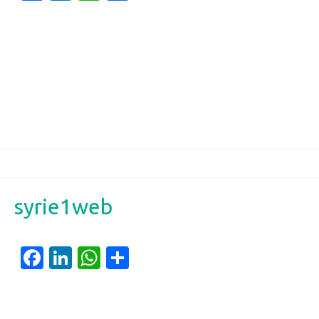
syrie1web
Facebook
LinkedIn
WhatsApp
Partager