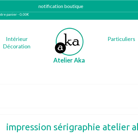
notification boutique
Ignorer
tre panier
-
0,00
€
Intérieur
Particuliers
Décoration
Atelier Aka
impression sérigraphie atelier a