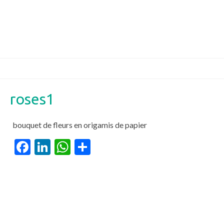
roses1
bouquet de fleurs en origamis de papier
Facebook
LinkedIn
WhatsApp
Partager