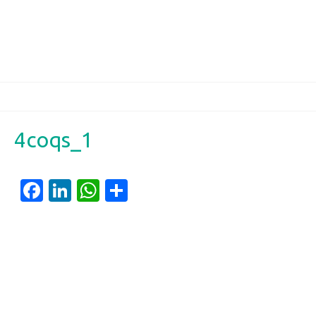
4coqs_1
Facebook
LinkedIn
WhatsApp
Partager