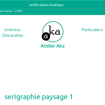
notification boutique
Ignorer
tre panier
-
0,00
€
Intérieur
Particuliers
Décoration
Atelier Aka
serigraphie paysage 1