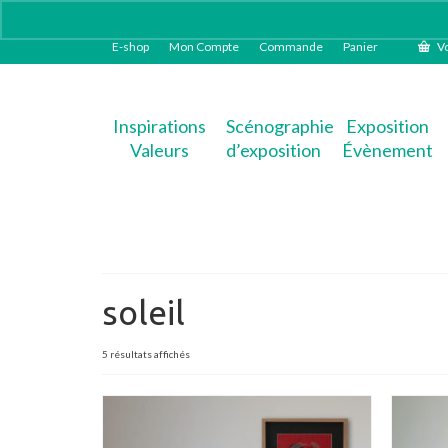
E-shop
Mon Compte
Commande
Panier
Vo
Inspirations
Scénographie
Exposition
Valeurs
d’exposition
Évènement
soleil
Trié
5 résultats affichés
du
plus
récent