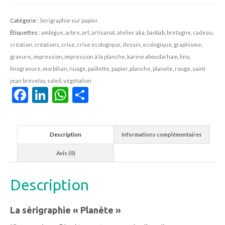
Catégorie :
Sérigraphie sur papier
Étiquettes :
ambigue
,
arbre
,
art
,
artisanat
,
atelier aka
,
baobab
,
bretagne
,
cadeau
,
création
,
créations
,
crise
,
crise ecologique
,
dessin
,
ecologique
,
graphisme
,
gravure
,
impression
,
impression à la planche
,
karine aboudarham
,
lino
,
linogravure
,
morbihan
,
nuage
,
paillette
,
papier
,
planche
,
planete
,
rouge
,
saint
jean brévelay
,
soleil
,
végétation
Facebook
LinkedIn
WhatsApp
Partager
Description
Informations complémentaires
Avis (0)
Description
La sérigraphie « Planète »