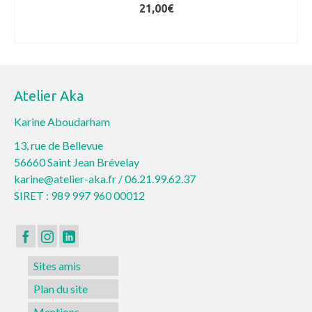
21,00
€
AJOUTER AU PANIER
Atelier Aka
Karine Aboudarham
13, rue de Bellevue
56660 Saint Jean Brévelay
karine@atelier-aka.fr /
06.21.99.62.37
SIRET : 989 997 960 00012
Sites amis
Plan du site
Mentions