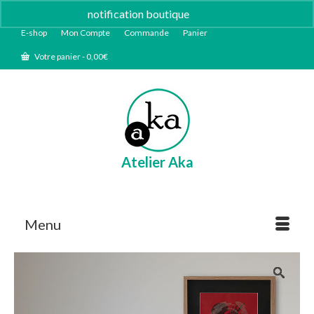
notification boutique
Ignorer
E-shop
Mon Compte
Commande
Panier
Votre panier
-
0,00
€
Atelier Aka
Menu