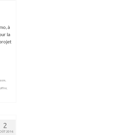
mo, à
our la
projet
ssin
,
offrir
,
2
OÛT 2016