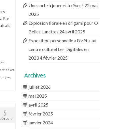
Une carte à jouer et à rêver !
22 mai
urs
2025
s. Par
Explosion florale en origami pour Ô
aitais
Belles Lunettes
24 avril 2025
Exposition personnelle « Forêt » au
centre culturel Les Digitales en
2023
4 février 2025
tion
,
arché d'art
,
Archives
o
,
stylos
,
juillet 2026
mai 2025
avril 2025
5
février 2025
OÛT 2017
janvier 2024