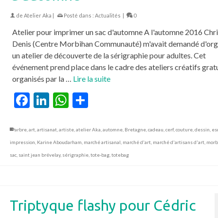
de
Atelier Aka
|
Posté dans :
Actualités
|
0
Atelier pour imprimer un sac d'automne A l'automne 2016 Chri
Denis (Centre Morbihan Communauté) m'avait demandé d'org
un atelier de découverte de la sérigraphie pour adultes. Cet
événement prend place dans le cadre des ateliers créatifs grat
organisés par la …
Lire la suite
Facebook
LinkedIn
WhatsApp
Partager
arbre
,
art
,
artisanat
,
artiste
,
atelier Aka
,
automne
,
Bretagne
,
cadeau
,
cerf
,
couture
,
dessin
,
es
impression
,
Karine Aboudarham
,
marché artisanal
,
marché d'art
,
marché d'artisans d'art
,
morb
sac
,
saint jean brévelay
,
sérigraphie
,
tote-bag
,
totebag
Triptyque flashy pour Cédric