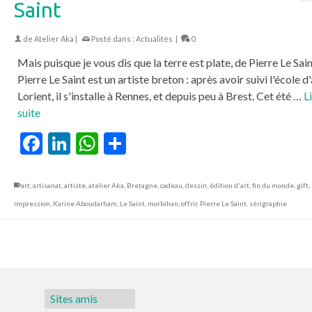
Saint
de
Atelier Aka
|
Posté dans :
Actualités
|
0
Mais puisque je vous dis que la terre est plate, de Pierre Le Sai
Pierre Le Saint est un artiste breton : après avoir suivi l'école d
Lorient, il s'installe à Rennes, et depuis peu à Brest. Cet été …
Li
suite
Facebook
LinkedIn
WhatsApp
Partager
art
,
artisanat
,
artiste
,
atelier Aka
,
Bretagne
,
cadeau
,
dessin
,
édition d'art
,
fin du monde
,
gift
,
impression
,
Karine Aboudarham
,
Le Saint
,
morbihan
,
offrir
,
Pierre Le Saint
,
sérigraphie
Sites amis