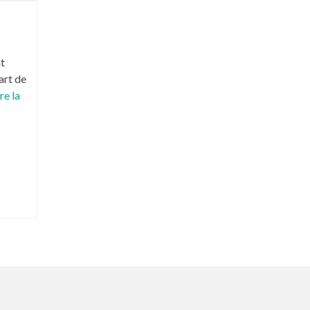
nt
'art de
re la