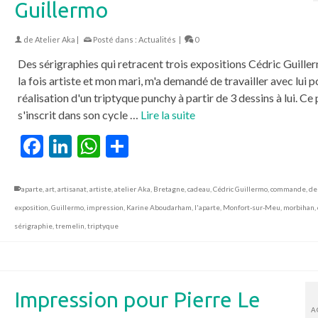
Guillermo
de
Atelier Aka
|
Posté dans :
Actualités
|
0
Des sérigraphies qui retracent trois expositions Cédric Guiller
la fois artiste et mon mari, m'a demandé de travailler avec lui p
réalisation d'un triptyque punchy à partir de 3 dessins à lui. Ce 
s'inscrit dans son cycle …
Lire la suite
Facebook
LinkedIn
WhatsApp
Partager
aparte
,
art
,
artisanat
,
artiste
,
atelier Aka
,
Bretagne
,
cadeau
,
Cédric Guillermo
,
commande
,
de
exposition
,
Guillermo
,
impression
,
Karine Aboudarham
,
l'aparte
,
Monfort-sur-Meu
,
morbihan
,
sérigraphie
,
tremelin
,
triptyque
Impression pour Pierre Le
A