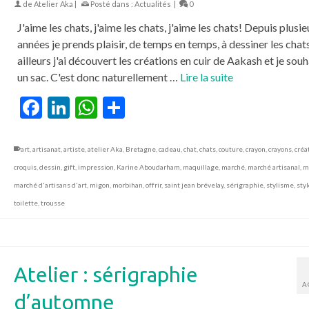
de
Atelier Aka
|
Posté dans :
Actualités
|
0
J'aime les chats, j'aime les chats, j'aime les chats! Depuis plusie
années je prends plaisir, de temps en temps, à dessiner les chat
ailleurs j'ai découvert les créations en cuir de Aakash et je souh
un sac. C'est donc naturellement …
Lire la suite
Facebook
LinkedIn
WhatsApp
Partager
art
,
artisanat
,
artiste
,
atelier Aka
,
Bretagne
,
cadeau
,
chat
,
chats
,
couture
,
crayon
,
crayons
,
créa
croquis
,
dessin
,
gift
,
impression
,
Karine Aboudarham
,
maquillage
,
marché
,
marché artisanal
,
m
marché d'artisans d'art
,
migon
,
morbihan
,
offrir
,
saint jean brévelay
,
sérigraphie
,
stylisme
,
styl
toilette
,
trousse
Atelier : sérigraphie
A
d’automne