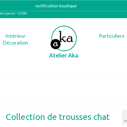
notification boutique
Ignorer
tre panier
-
0,00
€
Intérieur
Particuliers
Décoration
Atelier Aka
Collection de trousses chat
A