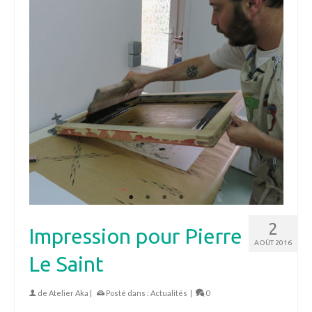
2
Impression pour Pierre
AOÛT 2016
Le Saint
de
Atelier Aka
|
Posté dans :
Actualités
|
0