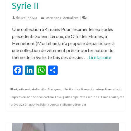
Syrie II
de
Atelier Aka
|
Posté dans :
Actualités
|
0
Une collection à 4 mains Pour résumer les épisodes
précédents Solenn Leroux, de O fil des Ehtnies, à
Hennebont (Morbihan), m'a proposé de participer à
une collection de vêtement prêt-à-porter autour du
thème de la Syrie. Je fais des dessins …
Lire la suite
Facebook
LinkedIn
WhatsApp
Partager
art
,
artisanat
,
atelier Aka
,
Bretagne
,
collection de vêtement
,
couture
,
Hennebont
,
impression
,
Karine Aboudarham
,
Les aiguilles pipelettes
,
O fil des Ethnies
,
saint jean
brévelay
,
sérigraphie
,
Solenn Leroux
,
stylisme
,
vêtement