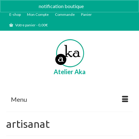
notification boutique
Ignorer
E-shop
Mon Compte
Commande
Panier
Votre panier
-
0,00
€
Atelier Aka
Menu
artisanat