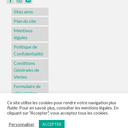
Sites amis
Plan du site
Mentions
légales
Politique de
Confidentialité
Conditions
Générales de
Ventes
Formulaire de
rétractation
Ce site utilise les cookies pour rendre votre navigation plus
fluide. Pour en savoir plus, consulter les mentions légales. En
Sites amis
Plan du site
Mentions légales
Politique de Confidentialité
cliquant sur "Accepter", vous acceptez tous les cookies.
Conditions Générales de Ventes
Formulaire de rétractation
Personnaliser
ACCEPTER
© 2026 L'Atelier Aka