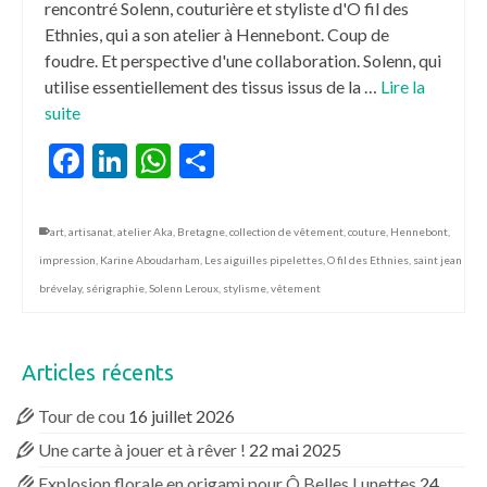
rencontré Solenn, couturière et styliste d'O fil des
Ethnies, qui a son atelier à Hennebont. Coup de
foudre. Et perspective d'une collaboration. Solenn, qui
utilise essentiellement des tissus issus de la …
Lire la
suite
Facebook
LinkedIn
WhatsApp
Partager
art
,
artisanat
,
atelier Aka
,
Bretagne
,
collection de vêtement
,
couture
,
Hennebont
,
impression
,
Karine Aboudarham
,
Les aiguilles pipelettes
,
O fil des Ethnies
,
saint jean
brévelay
,
sérigraphie
,
Solenn Leroux
,
stylisme
,
vêtement
Articles récents
Tour de cou
16 juillet 2026
Une carte à jouer et à rêver !
22 mai 2025
Explosion florale en origami pour Ô Belles Lunettes
24