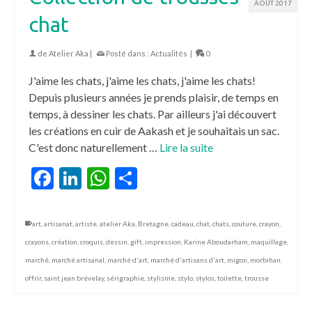
AOÛT 2017
chat
de
Atelier Aka
|
Posté dans :
Actualités
|
0
J'aime les chats, j'aime les chats, j'aime les chats!
Depuis plusieurs années je prends plaisir, de temps en
temps, à dessiner les chats. Par ailleurs j'ai découvert
les créations en cuir de Aakash et je souhaitais un sac.
C'est donc naturellement …
Lire la suite
Facebook
LinkedIn
WhatsApp
Partager
art
,
artisanat
,
artiste
,
atelier Aka
,
Bretagne
,
cadeau
,
chat
,
chats
,
couture
,
crayon
,
crayons
,
création
,
croquis
,
dessin
,
gift
,
impression
,
Karine Aboudarham
,
maquillage
,
marché
,
marché artisanal
,
marché d'art
,
marché d'artisans d'art
,
migon
,
morbihan
,
offrir
,
saint jean brévelay
,
sérigraphie
,
stylisme
,
stylo
,
stylos
,
toilette
,
trousse