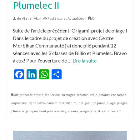
Plumelec II
de
Atelier Aka
|
Posté dans :
Actualités
|
0
Suite de l'article précédent: Origami, projet de pliage I
Dans le cadre du projet de création avec Centre
Morbihan Communauté j'ai donc plié pendant 12
séances avec les 3 classes de Billio et Plumelec. Bravo
à eux! Pour l'ouverture de …
Lire la suite
Facebook
LinkedIn
WhatsApp
Partager
art
,
artisanat
,
artiste
,
atelier Aka
,
Bretagne
,
création
,
école
,
enfants
,
été
,
façade
,
impression
,
Karine Aboudarham
,
morbihan
,
mur
,
origami
,
origamis
,
pliage
,
pliages
,
plumelec
,
pompier
,
saint jean brévelay
,
scolaire
,
sérigraphie
,
street
,
streetart