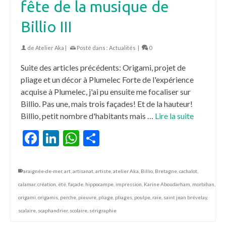
fête de la musique de
Billio III
de
Atelier Aka
|
Posté dans :
Actualités
|
0
Suite des articles précédents: Origami, projet de
pliage et un décor à Plumelec Forte de l'expérience
acquise à Plumelec, j'ai pu ensuite me focaliser sur
Billio. Pas une, mais trois façades! Et de la hauteur!
Billio, petit nombre d'habitants mais …
Lire la suite
Facebook
LinkedIn
WhatsApp
Partager
araignée-de-mer
,
art
,
artisanat
,
artiste
,
atelier Aka
,
Billio
,
Bretagne
,
cachalot
,
calamar
,
création
,
été
,
façade
,
hippocampe
,
impression
,
Karine Aboudarham
,
morbihan
,
origami
,
origamis
,
perche
,
pieuvre
,
pliage
,
pliages
,
poulpe
,
raie
,
saint jean brévelay
,
scalaire
,
scaphandrier
,
scolaire
,
sérigraphie