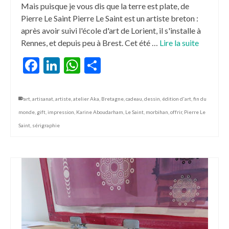
Mais puisque je vous dis que la terre est plate, de
Pierre Le Saint Pierre Le Saint est un artiste breton :
après avoir suivi l'école d'art de Lorient, il s'installe à
Rennes, et depuis peu à Brest. Cet été …
Lire la suite
Facebook
LinkedIn
WhatsApp
Partager
art
,
artisanat
,
artiste
,
atelier Aka
,
Bretagne
,
cadeau
,
dessin
,
édition d'art
,
fin du
monde
,
gift
,
impression
,
Karine Aboudarham
,
Le Saint
,
morbihan
,
offrir
,
Pierre Le
Saint
,
sérigraphie