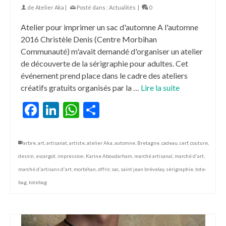
de
Atelier Aka
|
Posté dans :
Actualités
|
0
Atelier pour imprimer un sac d'automne A l'automne
2016 Christèle Denis (Centre Morbihan
Communauté) m'avait demandé d'organiser un atelier
de découverte de la sérigraphie pour adultes. Cet
événement prend place dans le cadre des ateliers
créatifs gratuits organisés par la …
Lire la suite
Facebook
LinkedIn
WhatsApp
Partager
arbre
,
art
,
artisanat
,
artiste
,
atelier Aka
,
automne
,
Bretagne
,
cadeau
,
cerf
,
couture
,
dessin
,
escargot
,
impression
,
Karine Aboudarham
,
marché artisanal
,
marché d'art
,
marché d'artisans d'art
,
morbihan
,
offrir
,
sac
,
saint jean brévelay
,
sérigraphie
,
tote-
bag
,
totebag