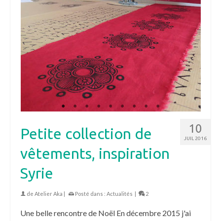
10
Petite collection de
JUIL 2016
vêtements, inspiration
Syrie
de
Atelier Aka
|
Posté dans :
Actualités
|
2
Une belle rencontre de Noël En décembre 2015 j'ai