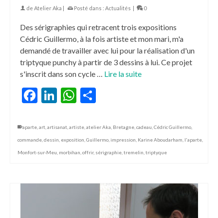
de
Atelier Aka
|
Posté dans :
Actualités
|
0
Des sérigraphies qui retracent trois expositions
Cédric Guillermo, à la fois artiste et mon mari, m'a
demandé de travailler avec lui pour la réalisation d'un
triptyque punchy à partir de 3 dessins à lui. Ce projet
s'inscrit dans son cycle …
Lire la suite
Facebook
LinkedIn
WhatsApp
Partager
aparte
,
art
,
artisanat
,
artiste
,
atelier Aka
,
Bretagne
,
cadeau
,
Cédric Guillermo
,
commande
,
dessin
,
exposition
,
Guillermo
,
impression
,
Karine Aboudarham
,
l'aparte
,
Monfort-sur-Meu
,
morbihan
,
offrir
,
sérigraphie
,
tremelin
,
triptyque