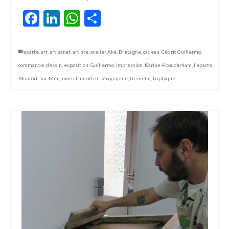
Facebook
LinkedIn
WhatsApp
Partager
aparte
,
art
,
artisanat
,
artiste
,
atelier Aka
,
Bretagne
,
cadeau
,
Cédric Guillermo
,
commande
,
dessin
,
exposition
,
Guillermo
,
impression
,
Karine Aboudarham
,
l'aparte
,
Monfort-sur-Meu
,
morbihan
,
offrir
,
sérigraphie
,
tremelin
,
triptyque