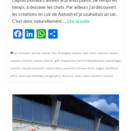
temps, à dessiner les chats. Par ailleurs j'ai découvert
les créations en cuir de Aakash et je souhaitais un sac.
C'est donc naturellement …
Lire la suite
Facebook
LinkedIn
WhatsApp
Partager
art
,
artisanat
,
artiste
,
atelier Aka
,
Bretagne
,
cadeau
,
chat
,
chats
,
couture
,
crayon
,
crayons
,
création
,
croquis
,
dessin
,
gift
,
impression
,
Karine Aboudarham
,
maquillage
,
marché
,
marché artisanal
,
marché d'art
,
marché d'artisans d'art
,
migon
,
morbihan
,
offrir
,
saint jean brévelay
,
sérigraphie
,
stylisme
,
stylo
,
stylos
,
toilette
,
trousse