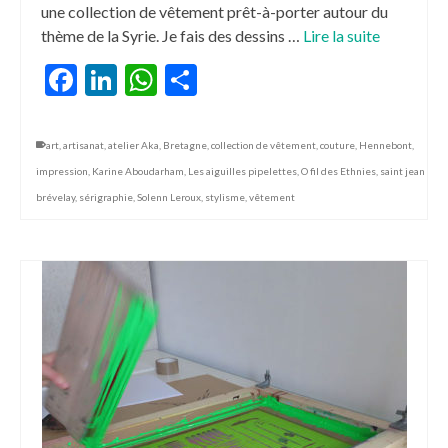
une collection de vêtement prêt-à-porter autour du
thème de la Syrie. Je fais des dessins …
Lire la suite
Facebook
LinkedIn
WhatsApp
Partager
art
,
artisanat
,
atelier Aka
,
Bretagne
,
collection de vêtement
,
couture
,
Hennebont
,
impression
,
Karine Aboudarham
,
Les aiguilles pipelettes
,
O fil des Ethnies
,
saint jean
brévelay
,
sérigraphie
,
Solenn Leroux
,
stylisme
,
vêtement