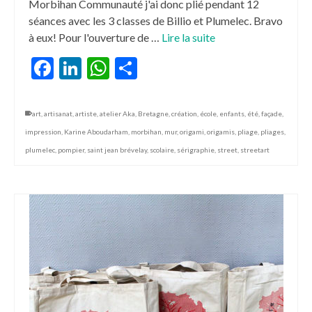
Morbihan Communauté j'ai donc plié pendant 12
séances avec les 3 classes de Billio et Plumelec. Bravo
à eux! Pour l'ouverture de …
Lire la suite
Facebook
LinkedIn
WhatsApp
Partager
art
,
artisanat
,
artiste
,
atelier Aka
,
Bretagne
,
création
,
école
,
enfants
,
été
,
façade
,
impression
,
Karine Aboudarham
,
morbihan
,
mur
,
origami
,
origamis
,
pliage
,
pliages
,
plumelec
,
pompier
,
saint jean brévelay
,
scolaire
,
sérigraphie
,
street
,
streetart