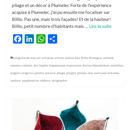
pliage et un décor à Plumelec Forte de l'expérience
acquise à Plumelec, j'ai pu ensuite me focaliser sur
Billio. Pas une, mais trois façades! Et de la hauteur!
Billio, petit nombre d'habitants mais …
Lire la suite
Facebook
LinkedIn
WhatsApp
Partager
araignée-de-mer
,
art
,
artisanat
,
artiste
,
atelier Aka
,
Billio
,
Bretagne
,
cachalot
,
calamar
,
création
,
été
,
façade
,
hippocampe
,
impression
,
Karine Aboudarham
,
morbihan
,
origami
,
origamis
,
perche
,
pieuvre
,
pliage
,
pliages
,
poulpe
,
raie
,
saint jean brévelay
,
scalaire
,
scaphandrier
,
scolaire
,
sérigraphie