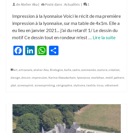
de
Atelier Aka
|
Posté dans :
Actualités
|
1
Impression à la lyonnaise Voici le récit de ma première
impression à la lyonnaise, sur ma table de 4x1m. Elle a
eu lieu en janvier 2021... j'ai du retard! 1/ Le dessin du
motif Ce dessin tout en rondeur m'est …
Lire la suite
Facebook
LinkedIn
WhatsApp
Partager
art
,
artisanale
,
atelier Aka
,
Bretagne
,
bulle
,
cadre
,
commande
,
couture
,
création
,
design
,
dessin
,
impression
,
Karine Aboudarham
,
lyonnaise
,
morbihan
,
motif
,
pattern
,
plat
,
screenprint
,
screenprinting
,
sérigraphie
,
stylisme
,
textile
,
tissu
,
vêtement