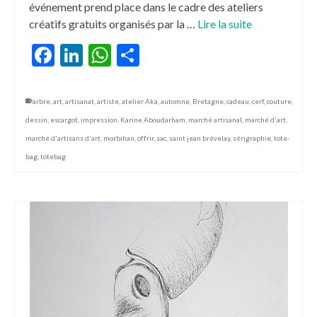
événement prend place dans le cadre des ateliers
créatifs gratuits organisés par la …
Lire la suite
Facebook
LinkedIn
WhatsApp
Partager
arbre
,
art
,
artisanat
,
artiste
,
atelier Aka
,
automne
,
Bretagne
,
cadeau
,
cerf
,
couture
,
dessin
,
escargot
,
impression
,
Karine Aboudarham
,
marché artisanal
,
marché d'art
,
marché d'artisans d'art
,
morbihan
,
offrir
,
sac
,
saint jean brévelay
,
sérigraphie
,
tote-
bag
,
totebag