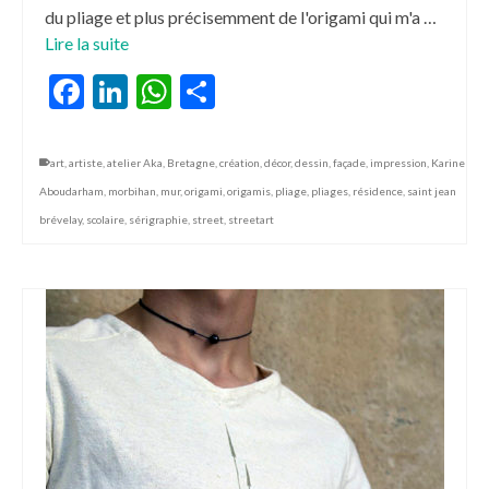
du pliage et plus précisemment de l'origami qui m'a …
Lire la suite
Facebook
LinkedIn
WhatsApp
Partager
art
,
artiste
,
atelier Aka
,
Bretagne
,
création
,
décor
,
dessin
,
façade
,
impression
,
Karine
Aboudarham
,
morbihan
,
mur
,
origami
,
origamis
,
pliage
,
pliages
,
résidence
,
saint jean
brévelay
,
scolaire
,
sérigraphie
,
street
,
streetart