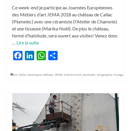
Ce week-end je participe au Journées Européennes
des Métiers d'art JEMA 2018 au château de Callac
(Plumelec) avec une céramiste (l'Atelier de Chamote)
et une tisseuse (Marika Noël). De plus le château,
fermé d'habitude, sera ouvert aux visites! Venez donc
…
Lire la suite
Facebook
LinkedIn
WhatsApp
Partager
art
,
Callac
,
céramique
,
château
,
JEMA
,
métiers d'art
,
plumelec
,
sérigraphie
,
tissage