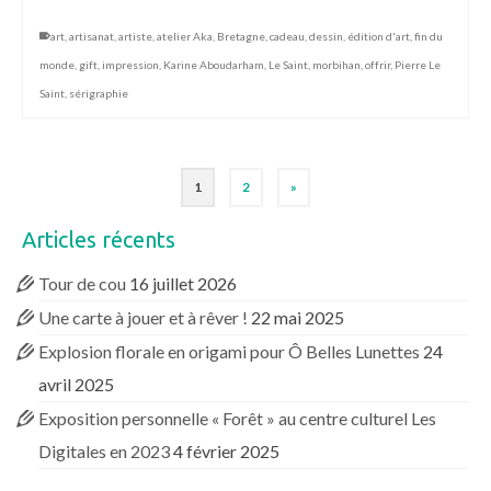
art
,
artisanat
,
artiste
,
atelier Aka
,
Bretagne
,
cadeau
,
dessin
,
édition d'art
,
fin du
monde
,
gift
,
impression
,
Karine Aboudarham
,
Le Saint
,
morbihan
,
offrir
,
Pierre Le
Saint
,
sérigraphie
1
2
»
Articles récents
Tour de cou
16 juillet 2026
Une carte à jouer et à rêver !
22 mai 2025
Explosion florale en origami pour Ô Belles Lunettes
24
avril 2025
Exposition personnelle « Forêt » au centre culturel Les
Digitales en 2023
4 février 2025