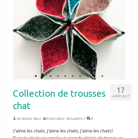
17
Collection de trousses
AOÛT 2017
chat
de
Atelier Aka
|
Posté dans :
Actualités
|
0
J'aime les chats, j'aime les chats, j'aime les chats!
Depuis plusieurs années je prends plaisir, de temps en