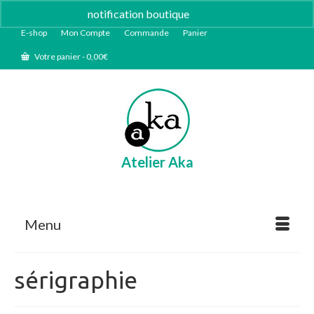
notification boutique
Ignorer
E-shop
Mon Compte
Commande
Panier
Votre panier
-
0,00
€
Atelier Aka
Menu
sérigraphie