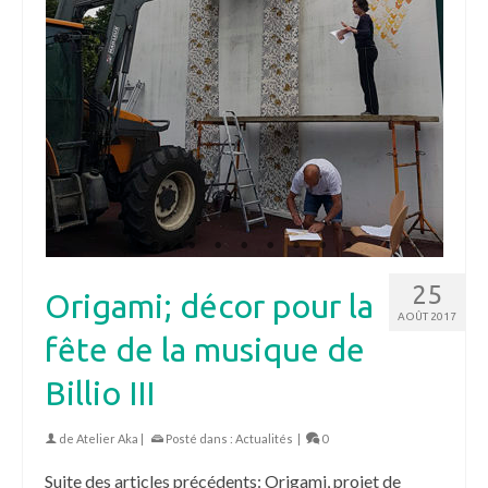
25
Origami; décor pour la
AOÛT 2017
fête de la musique de
Billio III
de
Atelier Aka
|
Posté dans :
Actualités
|
0
Suite des articles précédents: Origami, projet de