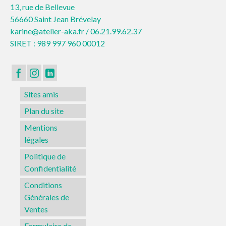
13, rue de Bellevue
56660 Saint Jean Brévelay
karine@atelier-aka.fr /
06.21.99.62.37
SIRET : 989 997 960 00012
Sites amis
Plan du site
Mentions
légales
Politique de
Confidentialité
Conditions
Générales de
Ventes
Formulaire de