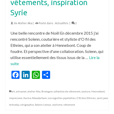
vêtements, inspiration
Syrie
de
Atelier Aka
|
Posté dans :
Actualités
|
2
Une belle rencontre de Noël En décembre 2015 j'ai
rencontré Solenn, couturière et styliste d'O fil des
Ethnies, qui a son atelier à Hennebont. Coup de
foudre. Et perspective d'une collaboration. Solenn, qui
utilise essentiellement des tissus issus de la …
Lire la
suite
Facebook
LinkedIn
WhatsApp
Partager
art
,
artisanat
,
atelier Aka
,
Bretagne
,
collection de vêtement
,
couture
,
Hennebont
,
impression
,
Karine Aboudarham
,
Les aiguilles pipelettes
,
O fil des Ethnies
,
saint jean
brévelay
,
sérigraphie
,
Solenn Leroux
,
stylisme
,
vêtement