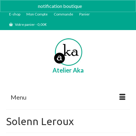
notification boutique
Ignorer
E-shop
Mon Compte
Commande
Panier
Votre panier
-
0,00
€
Atelier Aka
Menu
Solenn Leroux