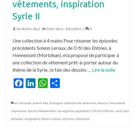
vêtements, inspiration
Syrie II
de
Atelier Aka
|
Posté dans :
Actualités
|
0
Une collection à 4 mains Pour résumer les épisodes
précédents Solenn Leroux, de O fil des Ehtnies, à
Hennebont (Morbihan), m'a proposé de participer à
une collection de vêtement prêt-à-porter autour du
thème de la Syrie. Je fais des dessins …
Lire la suite
Facebook
LinkedIn
WhatsApp
Partager
art
,
artisanat
,
atelier Aka
,
Bretagne
,
collection de vêtement
,
couture
,
Hennebont
,
impression
,
Karine Aboudarham
,
Les aiguilles pipelettes
,
O fil des Ethnies
,
saint jean
brévelay
,
sérigraphie
,
Solenn Leroux
,
stylisme
,
vêtement