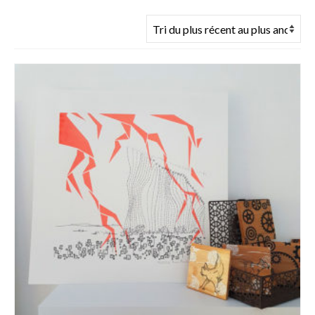
du
plus
récent
au
plus
ancien