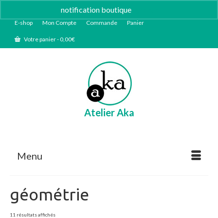
notification boutique
Ignorer
E-shop
Mon Compte
Commande
Panier
Votre panier
-
0,00
€
Atelier Aka
Menu
géométrie
Trié
11 résultats affichés