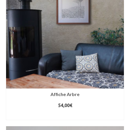
Affiche Arbre
54,00
€
CHOIX DES OPTIONS
Ce
produit