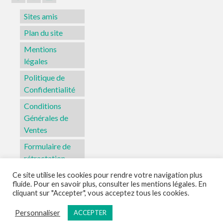
Sites amis
Plan du site
Mentions
légales
Politique de
Confidentialité
Conditions
Générales de
Ventes
Formulaire de
rétractation
Ce site utilise les cookies pour rendre votre navigation plus
fluide. Pour en savoir plus, consulter les mentions légales. En
Sites amis
Plan du site
Mentions légales
Politique de Confidentialité
cliquant sur "Accepter", vous acceptez tous les cookies.
Conditions Générales de Ventes
Formulaire de rétractation
Personnaliser
ACCEPTER
© 2026 L'Atelier Aka