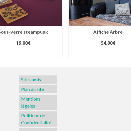
Sous-verre steampunk
Affiche Arbre
19,00
€
54,00
€
CHOIX DES OPTIONS
CHOIX DES OPTIONS
Ce
Ce
produit
produit
a
a
Sites amis
plusieurs
plusieurs
variations.
variations.
Plan du site
Les
Les
Mentions
options
options
légales
peuvent
peuvent
Politique de
être
être
Confidentialité
choisies
choisies
sur
sur