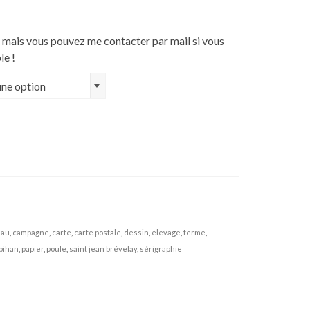
 mais vous pouvez me contacter par mail si vous
le !
une option
eau
,
campagne
,
carte
,
carte postale
,
dessin
,
élevage
,
ferme
,
bihan
,
papier
,
poule
,
saint jean brévelay
,
sérigraphie