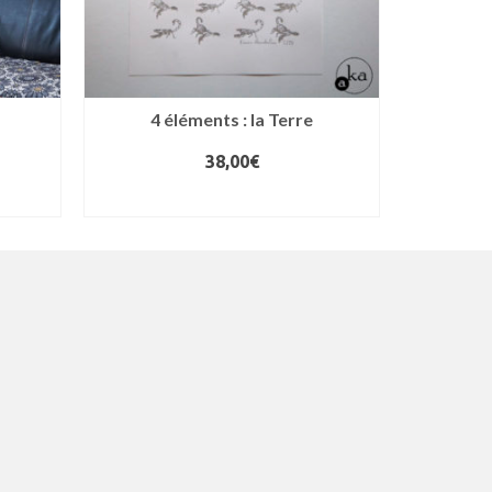
4 éléments : la Terre
38,00
€
AJOUTER AU PANIER
AJ