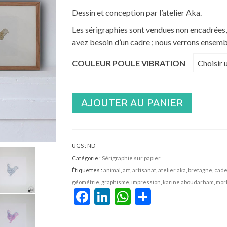
Dessin et conception par l’atelier Aka.
Les sérigraphies sont vendues non encadrées,
avez besoin d’un cadre ; nous verrons ensemb
COULEUR POULE VIBRATION
Choisir 
AJOUTER AU PANIER
UGS :
ND
Catégorie :
Sérigraphie sur papier
Étiquettes :
animal
,
art
,
artisanat
,
atelier aka
,
bretagne
,
cad
géométrie
,
graphisme
,
impression
,
karine aboudarham
,
mor
Facebook
LinkedIn
WhatsApp
Partager