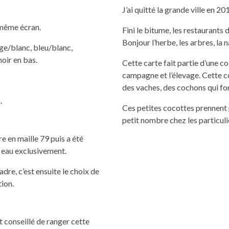
J’ai quitté la grande ville en 2
 même écran.
Fini le bitume, les restaurants d
Bonjour l’herbe, les arbres, la 
uge/blanc, bleu/blanc,
noir en bas.
Cette carte fait partie d’une co
campagne et l’élevage. Cette co
des vaches, des cochons qui f
.
Ces petites cocottes prennent p
petit nombre chez les particu
e en maille 79 puis a été
à eau exclusivement.
dre, c’est ensuite le choix de
tion.
t conseillé de ranger cette