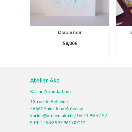
pura
Diable noir
58,00
€
IER
AJOUTER AU PANIER
Atelier Aka
Karine Aboudarham
13, rue de Bellevue
56660 Saint Jean Brévelay
karine@atelier-aka.fr /
06.21.99.62.37
SIRET : 989 997 960 00012