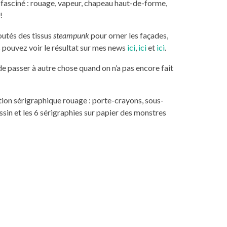
a fasciné : rouage, vapeur, chapeau haut-de-forme,
!
outés des tissus
steampunk
pour orner les façades,
 pouvez voir le résultat sur mes news
ici
,
ici
et
ici
.
, de passer à autre chose quand on n’a pas encore fait
ction sérigraphique rouage : porte-crayons, sous-
ssin et les 6 sérigraphies sur papier des monstres