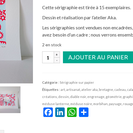
Cette sérigraphie est tirée à 15 exemplaires.
Dessin et réalisation par l’atelier Aka.
Les sérigraphies sont vendues non encadrées,
avez besoin d’un cadre ; nous verrons ensemb
2 en stock
quantité
AJOUTER AU PANIER
de
Méduse
Noire
Catégorie :
Sérigraphie sur papier
Étiquettes :
art
,
artisanat
,
atelier aka
,
bretagne
,
cadeau
,
cal
créations
,
dessin
,
diable noir
,
engrenage
,
géométrie
,
graph
méduse lanterne
,
méduse noire
,
morbihan
,
paysage
,
rouag
Facebook
LinkedIn
WhatsApp
Partager