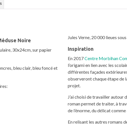
s
Jules Verne, 20 000 lieues sou
 Méduse Noire
Inspiration
ulaire, 30x24cm, sur papier
En 2017
Centre Morbihan Co
l’origami en lien avec les scolai
cres, bleu clair, bleu foncé et
différentes façades extérieures
observeront chaque étape de la
projet.
ires:
J’ai choisi de travailler autour 
roman permet de traiter, à tra
de l’énorme, du délicat comme
En relisant les autres romans d