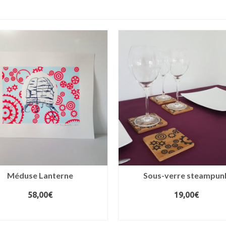
Méduse Lanterne
Sous-verre steampun
58,00
€
19,00
€
AJOUTER AU PANIER
CHOIX DES OPTIONS
Ce