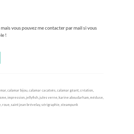
 mais vous pouvez me contacter par mail si vous
le !
amar
,
calamar bijou
,
calamar cacatoès
,
calamar géant
,
création
,
isme
,
impression
,
jellyfish
,
jules verne
,
karine aboudarham
,
méduse
,
e
,
roue
,
saint jean brévelay
,
sérigraphie
,
steampunk