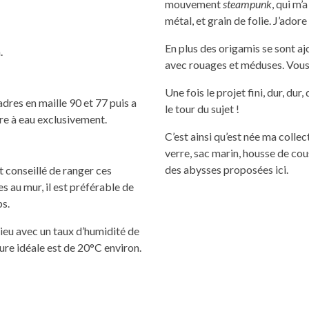
mouvement
steampunk
, qui m’
métal, et grain de folie. J’adore 
En plus des origamis se sont aj
.
avec rouages et méduses. Vous
Une fois le projet fini, dur, dur
dres en maille 90 et 77 puis a
le tour du sujet !
re à eau exclusivement.
C’est ainsi qu’est née ma colle
verre, sac marin, housse de cou
des abysses proposées ici.
t conseillé de ranger ces
s au mur, il est préférable de
ps.
lieu avec un taux d’humidité de
re idéale est de 20°C environ.