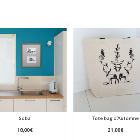
produit
a
plusieurs
variations.
Les
options
peuvent
être
choisies
sur
la
page
du
produit
Soba
Tote bag d’Automne
18,00
€
21,00
€