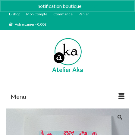
notification boutique
Ignorer
E-shop
Mon Compte
Commande
Panier
Votre panier
-
0,00
€
Atelier Aka
Menu