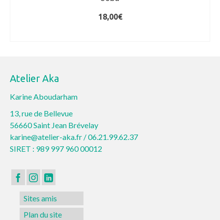
18,00
€
CHOIX DES OPTIONS
Ce
produit
a
Atelier Aka
plusieurs
variations.
Karine Aboudarham
Les
13, rue de Bellevue
options
56660 Saint Jean Brévelay
peuvent
karine@atelier-aka.fr /
06.21.99.62.37
être
SIRET : 989 997 960 00012
choisies
sur
la
page
Sites amis
du
produit
Plan du site