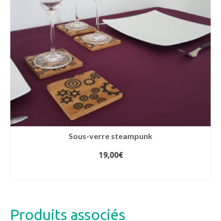
Sous-verre steampunk
19,00
€
CHOIX DES OPTIONS
Ce
produit
a
Produits associés
plusieurs