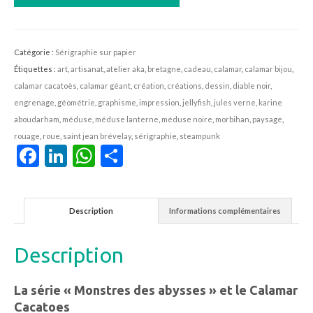
de
Calamar
Cacatoes
Catégorie :
Sérigraphie sur papier
Étiquettes :
art
,
artisanat
,
atelier aka
,
bretagne
,
cadeau
,
calamar
,
calamar bijou
,
calamar cacatoès
,
calamar géant
,
création
,
créations
,
dessin
,
diable noir
,
engrenage
,
géométrie
,
graphisme
,
impression
,
jellyfish
,
jules verne
,
karine
aboudarham
,
méduse
,
méduse lanterne
,
méduse noire
,
morbihan
,
paysage
,
rouage
,
roue
,
saint jean brévelay
,
sérigraphie
,
steampunk
Facebook
LinkedIn
WhatsApp
Partager
Description
Informations complémentaires
Description
La série « Monstres des abysses » et le Calamar
Cacatoes