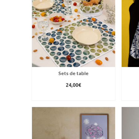
au
plus
ancien
Sets de table
24,00
€
CHOIX DES OPTIONS
Ce
produit
a
plusieurs
variations.