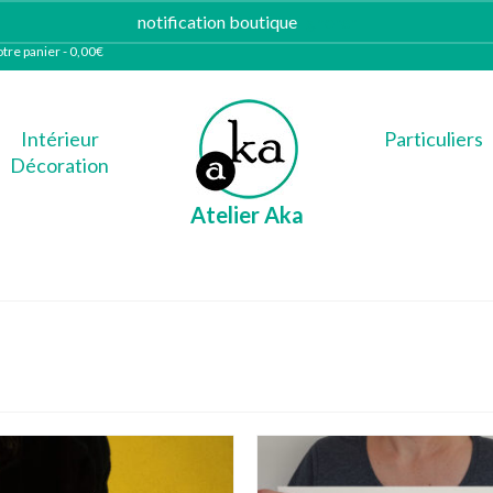
notification boutique
Ignorer
tre panier
-
0,00
€
Intérieur
Particuliers
Décoration
Atelier Aka