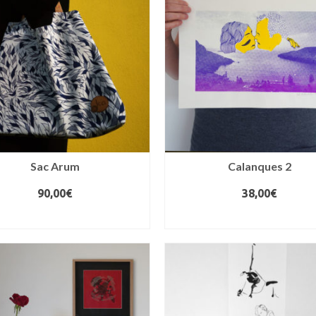
Sac Arum
Calanques 2
90,00
€
38,00
€
CHOIX DES OPTIONS
AJOUTER AU PANIER
Ce
produit
a
plusieurs
variations.