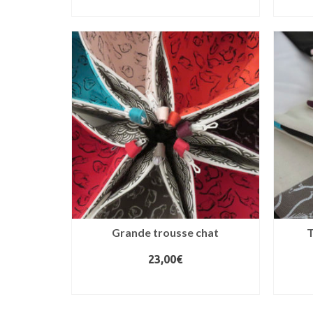
AJOUTER AU PANIER
Grande trousse chat
23,00
€
CHOIX DES OPTIONS
Ce