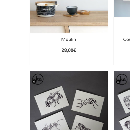
Moulin
Cou
28,00
€
AJOUTER AU PANIER