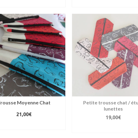
AJOUTER AU PANIER
AJOUTER AU PANIER
Trousse Moyenne Chat
Petite trousse chat / étu
lunettes
21,00
€
19,00
€
CHOIX DES OPTIONS
AJOUTER AU PANIER
Ce