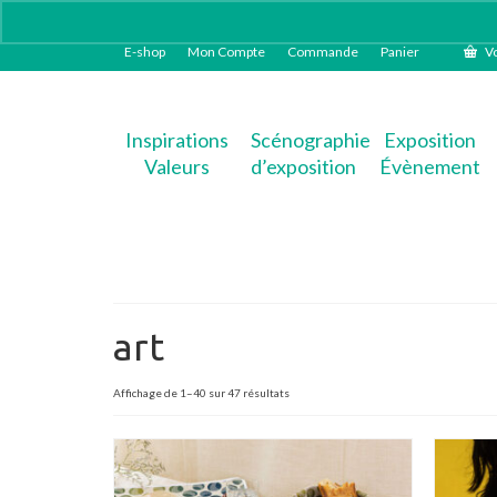
E-shop
Mon Compte
Commande
Panier
Vo
Inspirations
Scénographie
Exposition
Valeurs
d’exposition
Évènement
art
Trié
Affichage de 1–40 sur 47 résultats
du
plus
récent