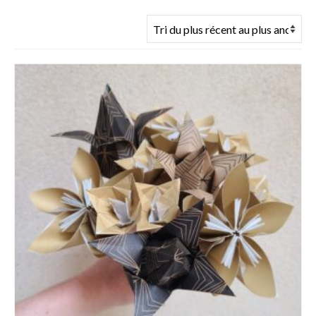
du
plus
récent
au
plus
ancien