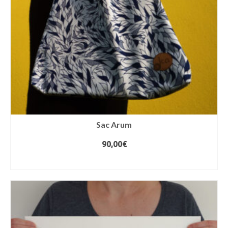
Sac Arum
90,00
€
CHOIX DES OPTIONS
Ce
produit
a
plusieurs
variations.