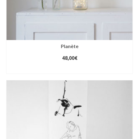
Planète
48,00
€
AJOUTER AU PANIER