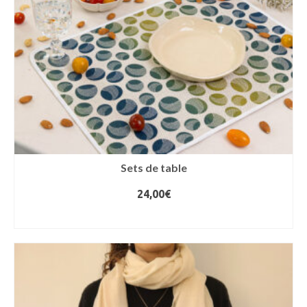
Sets de table
24,00
€
CHOIX DES OPTIONS
Ce
produit
a
plusieurs
variations.