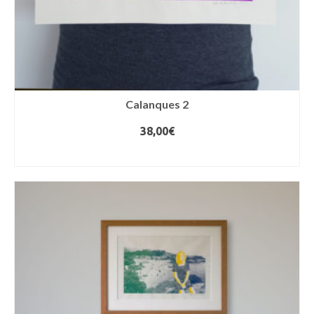
du
produit
Calanques 2
38,00
€
AJOUTER AU PANIER