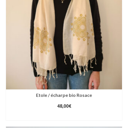
Les
options
peuvent
être
choisies
sur
la
page
du
produit
Etole / écharpe bio Rosace
48,00
€
AJOUTER AU PANIER