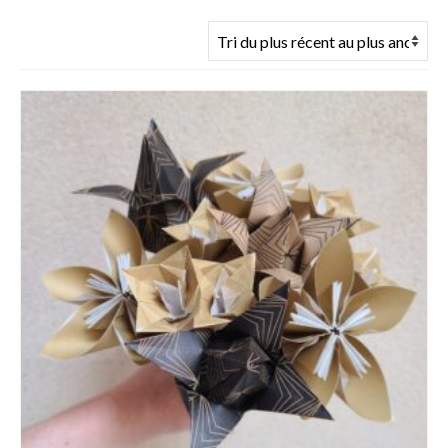
du
plus
récent
au
plus
ancien