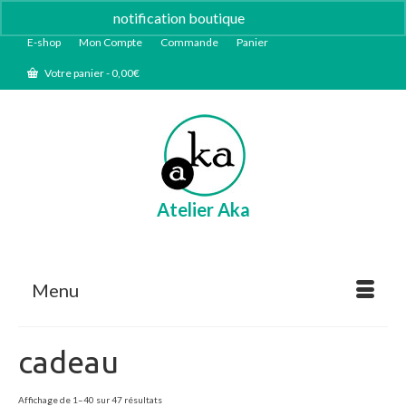
notification boutique
Ignorer
E-shop
Mon Compte
Commande
Panier
Votre panier
-
0,00
€
Atelier Aka
Menu
cadeau
Trié
Affichage de 1–40 sur 47 résultats