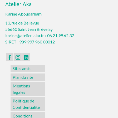
Atelier Aka
Karine Aboudarham
13, rue de Bellevue
56660 Saint Jean Brévelay
karine@atelier-aka.fr /
06.21.99.62.37
SIRET : 989 997 960 00012
Sites amis
Plan du site
Mentions
légales
Politique de
Confidentialité
Conditions