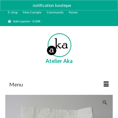
notification boutique
Ignorer
E-shop
Mon Compte
Commande
Panier
Votre panier
-
0,00
€
Atelier Aka
Menu