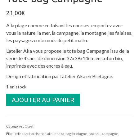
21,00
€
A la plage comme en faisant les courses, emportez avec
vous la nature, la mer, la campagne, la montagne, les falaises,
les paysages embrumés du petit matin.
L’atelier Aka vous propose le tote bag Campagne issu de la
série de 4 sacs de dimension 37x39x14cm en coton bio,
imprimés avec des encres à eau.
Design et fabrication par l’atelier Aka en Bretagne.
1 en stock
quantité
AJOUTER AU PANIER
de
Tote
bag
Campagne
Catégorie :
Objet
Étiquettes :
art
,
artisanat
,
atelier aka
,
bag
,
bretagne
,
cadeau
,
campagne
,