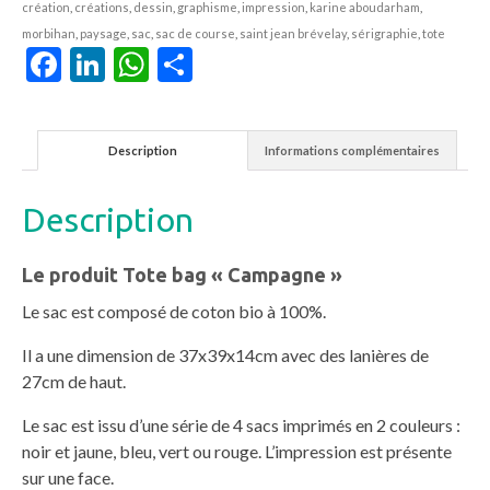
création
,
créations
,
dessin
,
graphisme
,
impression
,
karine aboudarham
,
morbihan
,
paysage
,
sac
,
sac de course
,
saint jean brévelay
,
sérigraphie
,
tote
Facebook
LinkedIn
WhatsApp
Partager
Description
Informations complémentaires
Description
Le produit Tote bag « Campagne »
Le sac est composé de coton bio à 100%.
Il a une dimension de 37x39x14cm avec des lanières de
27cm de haut.
Le sac est issu d’une série de 4 sacs imprimés en 2 couleurs :
noir et jaune, bleu, vert ou rouge. L’impression est présente
sur une face.