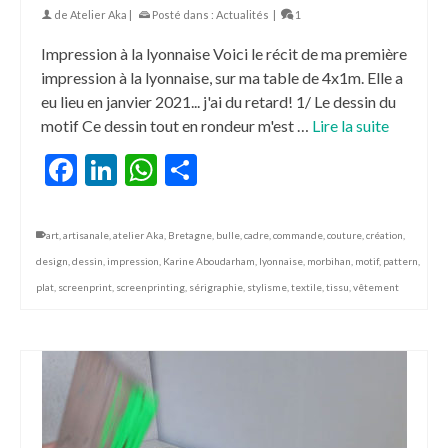
de
Atelier Aka
|
Posté dans :
Actualités
|
1
Impression à la lyonnaise Voici le récit de ma première
impression à la lyonnaise, sur ma table de 4x1m. Elle a
eu lieu en janvier 2021... j'ai du retard! 1/ Le dessin du
motif Ce dessin tout en rondeur m'est …
Lire la suite
Facebook
LinkedIn
WhatsApp
Partager
art
,
artisanale
,
atelier Aka
,
Bretagne
,
bulle
,
cadre
,
commande
,
couture
,
création
,
design
,
dessin
,
impression
,
Karine Aboudarham
,
lyonnaise
,
morbihan
,
motif
,
pattern
,
plat
,
screenprint
,
screenprinting
,
sérigraphie
,
stylisme
,
textile
,
tissu
,
vêtement