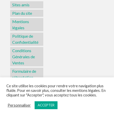
Sites amis
Plan du site
Mentions
légales
Politique de
Confidentialité
Conditions
Générales de
Ventes
Formulaire de
rétractation
Ce site utilise les cookies pour rendre votre navigation plus
fluide. Pour en savoir plus, consulter les mentions légales. En
Sites amis
Plan du site
Mentions légales
Politique de Confidentialité
cliquant sur "Accepter", vous acceptez tous les cookies.
Conditions Générales de Ventes
Formulaire de rétractation
Personnaliser
ACCEPTER
© 2026 L'Atelier Aka