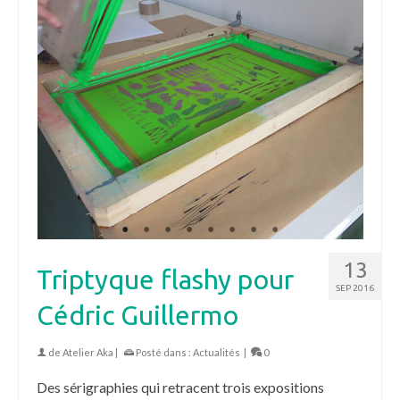
13
Triptyque flashy pour
SEP 2016
Cédric Guillermo
de
Atelier Aka
|
Posté dans :
Actualités
|
0
Des sérigraphies qui retracent trois expositions