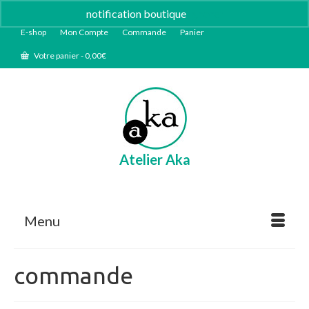
notification boutique
Ignorer
E-shop
Mon Compte
Commande
Panier
Votre panier
-
0,00
€
Atelier Aka
Menu
commande