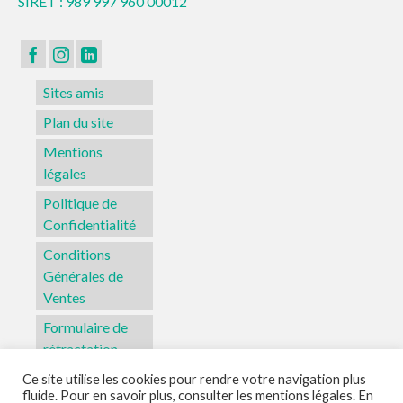
SIRET : 989 997 960 00012
Sites amis
Plan du site
Mentions
légales
Politique de
Confidentialité
Conditions
Générales de
Ventes
Formulaire de
rétractation
Ce site utilise les cookies pour rendre votre navigation plus
fluide. Pour en savoir plus, consulter les mentions légales. En
Sites amis
Plan du site
Mentions légales
Politique de Confidentialité