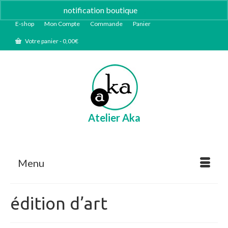
notification boutique
Ignorer
E-shop
Mon Compte
Commande
Panier
Votre panier
-
0,00
€
Atelier Aka
Menu
édition d’art