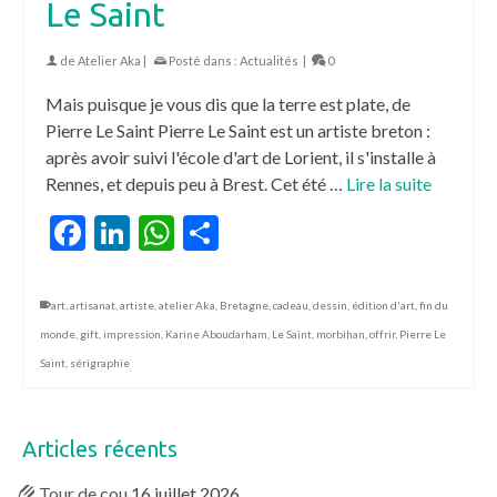
Le Saint
de
Atelier Aka
|
Posté dans :
Actualités
|
0
Mais puisque je vous dis que la terre est plate, de
Pierre Le Saint Pierre Le Saint est un artiste breton :
après avoir suivi l'école d'art de Lorient, il s'installe à
Rennes, et depuis peu à Brest. Cet été …
Lire la suite
Facebook
LinkedIn
WhatsApp
Partager
art
,
artisanat
,
artiste
,
atelier Aka
,
Bretagne
,
cadeau
,
dessin
,
édition d'art
,
fin du
monde
,
gift
,
impression
,
Karine Aboudarham
,
Le Saint
,
morbihan
,
offrir
,
Pierre Le
Saint
,
sérigraphie
Articles récents
Tour de cou
16 juillet 2026