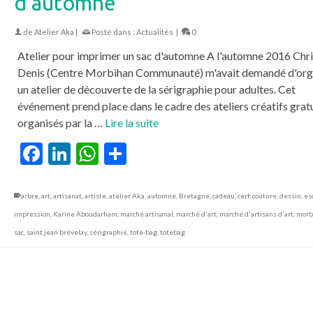
d’automne
de
Atelier Aka
|
Posté dans :
Actualités
|
0
Atelier pour imprimer un sac d'automne A l'automne 2016 Chri
Denis (Centre Morbihan Communauté) m'avait demandé d'org
un atelier de découverte de la sérigraphie pour adultes. Cet
événement prend place dans le cadre des ateliers créatifs grat
organisés par la …
Lire la suite
Facebook
LinkedIn
WhatsApp
Partager
arbre
,
art
,
artisanat
,
artiste
,
atelier Aka
,
automne
,
Bretagne
,
cadeau
,
cerf
,
couture
,
dessin
,
es
impression
,
Karine Aboudarham
,
marché artisanal
,
marché d'art
,
marché d'artisans d'art
,
morb
sac
,
saint jean brévelay
,
sérigraphie
,
tote-bag
,
totebag