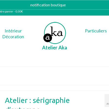
notification boutique
Ignorer
tre panier
-
0,00
€
Intérieur
Particuliers
Décoration
Atelier Aka
Atelier : sérigraphie
A