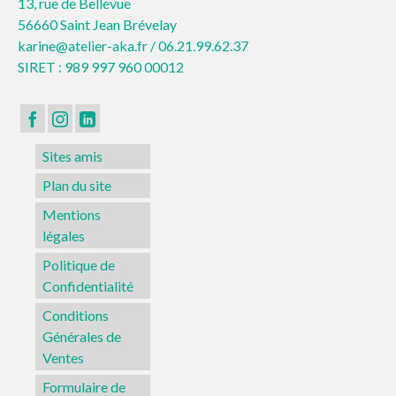
13, rue de Bellevue
56660 Saint Jean Brévelay
karine@atelier-aka.fr /
06.21.99.62.37
SIRET : 989 997 960 00012
Sites amis
Plan du site
Mentions
légales
Politique de
Confidentialité
Conditions
Générales de
Ventes
Formulaire de