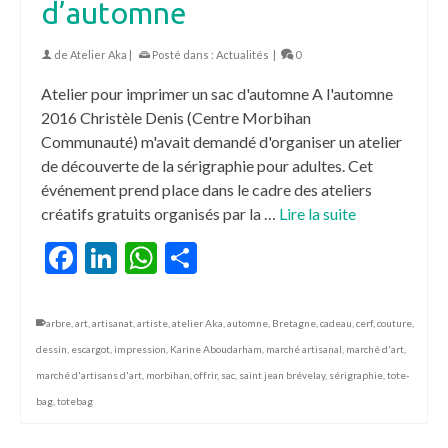
d’automne
de
Atelier Aka
|
Posté dans :
Actualités
|
0
Atelier pour imprimer un sac d'automne A l'automne
2016 Christèle Denis (Centre Morbihan
Communauté) m'avait demandé d'organiser un atelier
de découverte de la sérigraphie pour adultes. Cet
événement prend place dans le cadre des ateliers
créatifs gratuits organisés par la …
Lire la suite
Facebook
LinkedIn
WhatsApp
Partager
arbre
,
art
,
artisanat
,
artiste
,
atelier Aka
,
automne
,
Bretagne
,
cadeau
,
cerf
,
couture
,
dessin
,
escargot
,
impression
,
Karine Aboudarham
,
marché artisanal
,
marché d'art
,
marché d'artisans d'art
,
morbihan
,
offrir
,
sac
,
saint jean brévelay
,
sérigraphie
,
tote-
bag
,
totebag