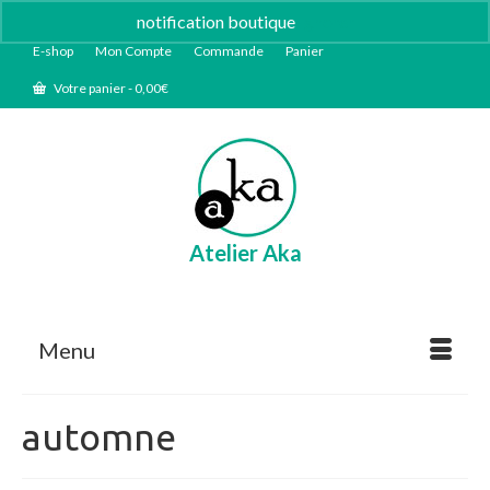
notification boutique
Ignorer
E-shop
Mon Compte
Commande
Panier
Votre panier
-
0,00
€
Atelier Aka
Menu
automne