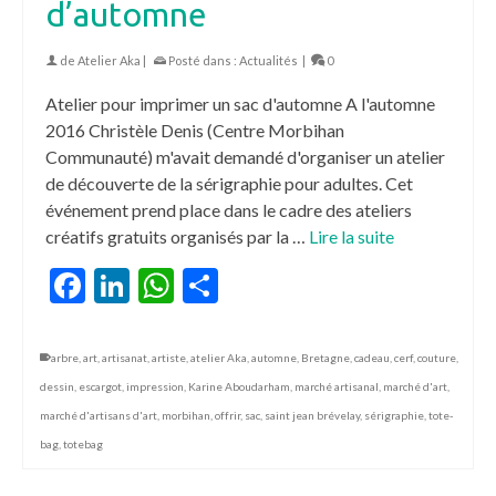
d’automne
de
Atelier Aka
|
Posté dans :
Actualités
|
0
Atelier pour imprimer un sac d'automne A l'automne
2016 Christèle Denis (Centre Morbihan
Communauté) m'avait demandé d'organiser un atelier
de découverte de la sérigraphie pour adultes. Cet
événement prend place dans le cadre des ateliers
créatifs gratuits organisés par la …
Lire la suite
Facebook
LinkedIn
WhatsApp
Partager
arbre
,
art
,
artisanat
,
artiste
,
atelier Aka
,
automne
,
Bretagne
,
cadeau
,
cerf
,
couture
,
dessin
,
escargot
,
impression
,
Karine Aboudarham
,
marché artisanal
,
marché d'art
,
marché d'artisans d'art
,
morbihan
,
offrir
,
sac
,
saint jean brévelay
,
sérigraphie
,
tote-
bag
,
totebag