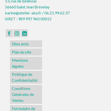
13, rue de Bellevue
56660 Saint Jean Brévelay
karine@atelier-aka.fr /
06.21.99.62.37
SIRET : 989 997 960 00012
Sites amis
Plan du site
Mentions
légales
Politique de
Confidentialité
Conditions
Générales de
Ventes
Formulaire de