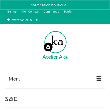
notification boutique
Ignorer
E-shop
Mon Compte
Commande
Panier
Votre panier
-
0,00
€
Atelier Aka
Menu
sac